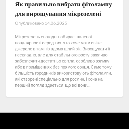
Як правильно вибрати фітолампу
для вирощування мікрозелені
Опубликовано
14.06.2025
Мікрозелень сьогодні набирає шаленої
популярності серед тих, хто хоче мати свіже
джерело вітамінів вдома цілий рік. Вирощувати її
нескладно, але для стабільного росту важливо
забезпечити достатньо світла, особливо взимку
або в приміщеннях без прямого сонця. Саме тому
більшість городників використовують фітолампи,
які створені спеціально для рослин. І хоча на
перший погляд здається, що всі вони…