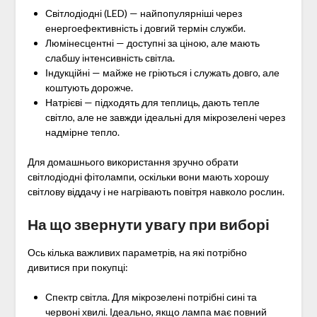
Світлодіодні (LED) — найпопулярніші через
енергоефективність і довгий термін служби.
Люмінесцентні — доступні за ціною, але мають
слабшу інтенсивність світла.
Індукційні — майже не гріються і служать довго, але
коштують дорожче.
Натрієві — підходять для теплиць, дають тепле
світло, але не завжди ідеальні для мікрозелені через
надмірне тепло.
Для домашнього використання зручно обрати
світлодіодні фітолампи, оскільки вони мають хорошу
світлову віддачу і не нагрівають повітря навколо рослин.
На що звернути увагу при виборі
Ось кілька важливих параметрів, на які потрібно
дивитися при покупці:
Спектр світла. Для мікрозелені потрібні сині та
червоні хвилі. Ідеально, якщо лампа має повний