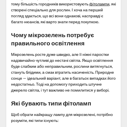
тому більшість городників використовують
фітолампи
, які
створені спеціально для рослин. І хоча на перший
погляд здається, що всі вони однакові, насправді є
багато нюансів, які варто знати перед покупкою.
Чому мікрозелень потребує
правильного освітлення
Мікрозелень росте дуже швидко, але її ніжні паростки
надзвичайно чутливі до нестачі світла. Якщо освітлення
буде слабким або неправильним, рослини витягнуться,
стануть блідими, а смак втратить насиченість. Природне
сонце — ідеальний варіант, але в багатьох випадках його
недостатньо. Тоді на допомогу приходить штучне
джерело світла, і тут важливо не помилитися у виборі.
Які бувають типи фітоламп
Щоб обрати найкращу лампу для мікрозелені, потрібно
розуміти, які типи існують: