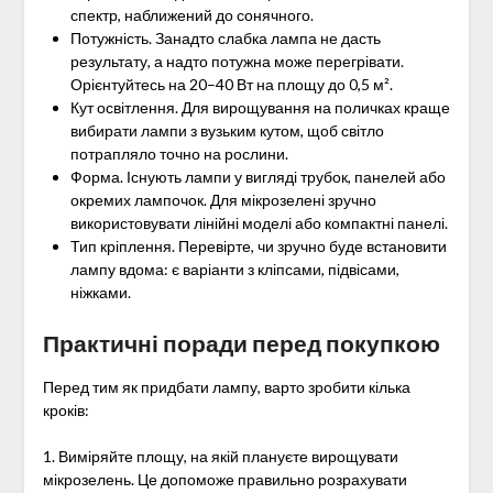
спектр, наближений до сонячного.
Потужність. Занадто слабка лампа не дасть
результату, а надто потужна може перегрівати.
Орієнтуйтесь на 20–40 Вт на площу до 0,5 м².
Кут освітлення. Для вирощування на поличках краще
вибирати лампи з вузьким кутом, щоб світло
потрапляло точно на рослини.
Форма. Існують лампи у вигляді трубок, панелей або
окремих лампочок. Для мікрозелені зручно
використовувати лінійні моделі або компактні панелі.
Тип кріплення. Перевірте, чи зручно буде встановити
лампу вдома: є варіанти з кліпсами, підвісами,
ніжками.
Практичні поради перед покупкою
Перед тим як придбати лампу, варто зробити кілька
кроків:
1. Виміряйте площу, на якій плануєте вирощувати
мікрозелень. Це допоможе правильно розрахувати