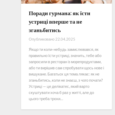
Поради гурмана: як їсти
устриці вперше та не
зганьбитись
Опубликовано
22.04.2025
Якщо ти коли-небудь замислювався, як
правильно їсти устриці, значить, тебе або
запросили в ресторан із морепродуктами,
або ти вирішив сам спробувати щось нове і
вишукане. Багатьох ця тема лякає: як не
зганьбитись, коли не знаєш, з чого почати?
Устриці — це делікатес, який варто
скуштувати хоча б раз у житті, але до
цього треба трохи…