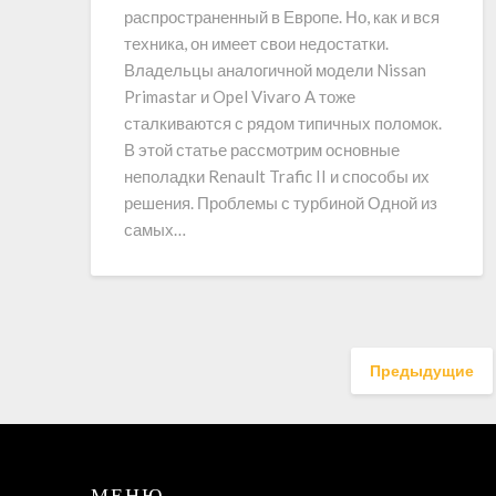
распространенный в Европе. Но, как и вся
техника, он имеет свои недостатки.
Владельцы аналогичной модели Nissan
Primastar и Opel Vivaro A тоже
сталкиваются с рядом типичных поломок.
В этой статье рассмотрим основные
неполадки Renault Trafic II и способы их
решения. Проблемы с турбиной Одной из
самых…
Предыдущие
МЕНЮ