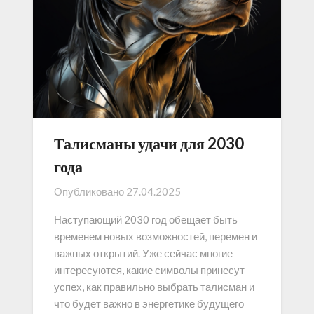
Талисманы удачи для 2030
года
Опубликовано
27.04.2025
Наступающий 2030 год обещает быть
временем новых возможностей, перемен и
важных открытий. Уже сейчас многие
интересуются, какие символы принесут
успех, как правильно выбрать талисман и
что будет важно в энергетике будущего