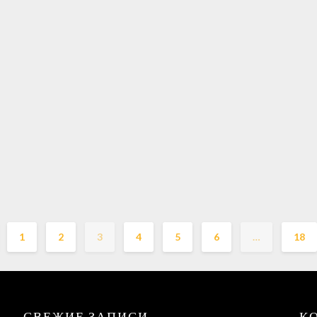
1
2
3
4
5
6
…
18
СВЕЖИЕ ЗАПИСИ
К