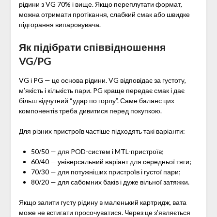
рідини з VG 70% і вище. Якщо переплутати формат,
можна отримати протікання, слабкий смак або швидке
підгорання випаровувача.
Як підібрати співвідношення
VG/PG
VG і PG — це основа рідини. VG відповідає за густоту,
м’якість і кількість пари. PG краще передає смак і дає
більш відчутний “удар по горлу”. Саме баланс цих
компонентів треба дивитися перед покупкою.
Для різних пристроїв частіше підходять такі варіанти:
50/50 — для POD-систем і MTL-пристроїв;
60/40 — універсальний варіант для середньої тяги;
70/30 — для потужніших пристроїв і густої пари;
80/20 — для сабомних баків і дуже вільної затяжки.
Якщо залити густу рідину в маленький картридж, вата
може не встигати просочуватися. Через це з’являється