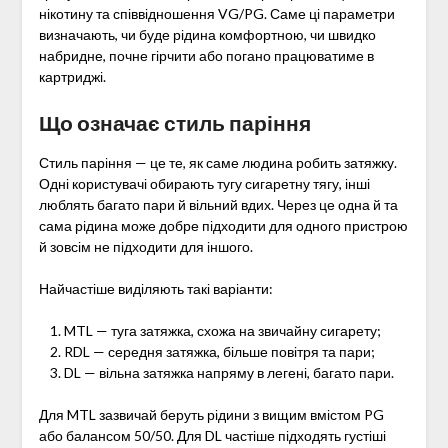
нікотину та співвідношення VG/PG. Саме ці параметри
визначають, чи буде рідина комфортною, чи швидко
набридне, почне гірчити або погано працюватиме в
картриджі.
Що означає стиль паріння
Стиль паріння — це те, як саме людина робить затяжку.
Одні користувачі обирають тугу сигаретну тягу, інші
люблять багато пари й вільний вдих. Через це одна й та
сама рідина може добре підходити для одного пристрою
й зовсім не підходити для іншого.
Найчастіше виділяють такі варіанти:
MTL — туга затяжка, схожа на звичайну сигарету;
RDL — середня затяжка, більше повітря та пари;
DL — вільна затяжка напряму в легені, багато пари.
Для MTL зазвичай беруть рідини з вищим вмістом PG
або балансом 50/50. Для DL частіше підходять густіші