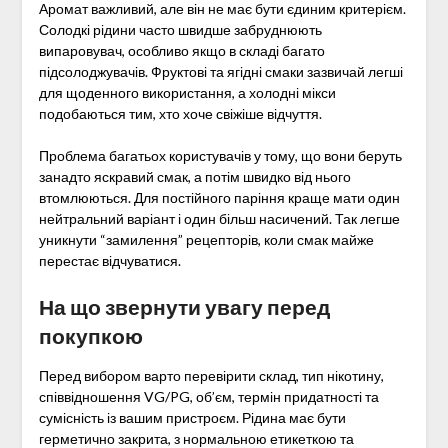
Аромат важливий, але він не має бути єдиним критерієм.
Солодкі рідини часто швидше забруднюють
випаровувач, особливо якщо в складі багато
підсолоджувачів. Фруктові та ягідні смаки зазвичай легші
для щоденного використання, а холодні мікси
подобаються тим, хто хоче свіжіше відчуття.
Проблема багатьох користувачів у тому, що вони беруть
занадто яскравий смак, а потім швидко від нього
втомлюються. Для постійного паріння краще мати один
нейтральний варіант і один більш насичений. Так легше
уникнути “замилення” рецепторів, коли смак майже
перестає відчуватися.
На що звернути увагу перед
покупкою
Перед вибором варто перевірити склад, тип нікотину,
співвідношення VG/PG, об’єм, термін придатності та
сумісність із вашим пристроєм. Рідина має бути
герметично закрита, з нормальною етикеткою та