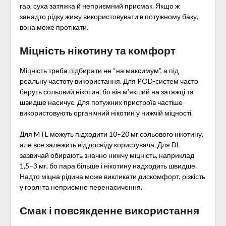
гар, суха затяжка й неприємний присмак. Якщо ж
занадто рідку жижу використовувати в потужному баку,
вона може протікати.
Міцність нікотину та комфорт
Міцність треба підбирати не “на максимум”, а під
реальну частоту використання. Для POD-систем часто
беруть сольовий нікотин, бо він м’якший на затяжці та
швидше насичує. Для потужних пристроїв частіше
використовують органічний нікотин у нижчій міцності.
Для MTL можуть підходити 10–20 мг сольового нікотину,
але все залежить від досвіду користувача. Для DL
зазвичай обирають значно нижчу міцність, наприклад
1,5–3 мг, бо пара більше і нікотину надходить швидше.
Надто міцна рідина може викликати дискомфорт, різкість
у горлі та неприємне перенасичення.
Смак і повсякденне використання