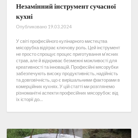
Незамінний інструмент сучасної
кухні
Опубликовано
19.03.2024
У світі професійного кулінарного мистецтва
мясорубка відіграє ключову роль. Цей інструмент
не просто спрощує процес приготування м’ясних
страв, але й відкриває безмежні можливості для
креативності та інновацій. Професійні мясорубки
забезпечують високу продуктивність, надійність
та довговічність, що є вирішальними факторами в
комерційних кухнях. У цій статті ми розглянемо
різноманітні аспекти професійних мясорубок: від
їх історії до…