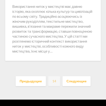
Використання ниток у мистецтві має давню
історію, яка охоплює кілька культур та цивілізацій
по всьому світу. Традиційно асоціюючись із
жіночим рукоділлям, текстильне мистецтво,
вишивка, в’язання та макраме пережили значний
розвиток та трансформацію, ставши повноцінною
частиною сучасного мистецтва. У цій статті ми
розглянемо історичний контекст використання
ниток у мистецтві, особливості кожного виду
мистецтва, їхнє місце у…
Предыдущие
14
Следующие