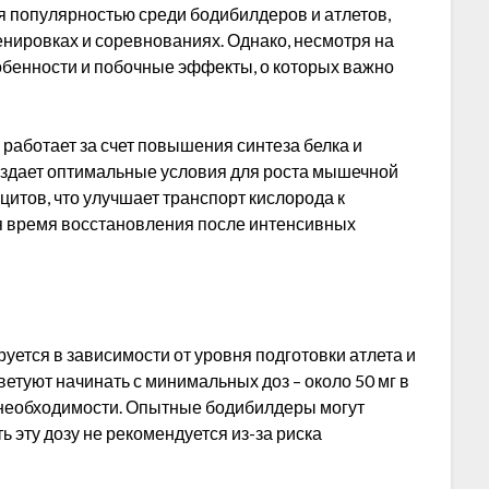
я популярностью среди бодибилдеров и атлетов,
енировках и соревнованиях. Однако, несмотря на
обенности и побочные эффекты, о которых важно
 работает за счет повышения синтеза белка и
оздает оптимальные условия для роста мышечной
цитов, что улучшает транспорт кислорода к
 время восстановления после интенсивных
ется в зависимости от уровня подготовки атлета и
туют начинать с минимальных доз – около 50 мг в
 необходимости. Опытные бодибилдеры могут
ь эту дозу не рекомендуется из-за риска