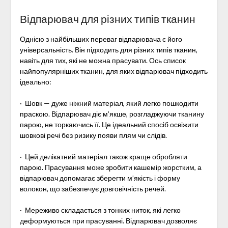
Відпарювач для різних типів тканин
Однією з найбільших переваг відпарювача є його
універсальність. Він підходить для різних типів тканин,
навіть для тих, які не можна прасувати. Ось список
найпопулярніших тканин, для яких відпарювач підходить
ідеально:
· Шовк — дуже ніжний матеріал, який легко пошкодити
праскою. Відпарювач діє м’якше, розгладжуючи тканину
парою, не торкаючись її. Це ідеальний спосіб освіжити
шовкові речі без ризику появи плям чи слідів.
· Цей делікатний матеріал також краще обробляти
парою. Прасування може зробити кашемір жорстким, а
відпарювач допомагає зберегти м’якість і форму
волокон, що забезпечує довговічність речей.
· Мереживо складається з тонких ниток, які легко
деформуються при прасуванні. Відпарювач дозволяє