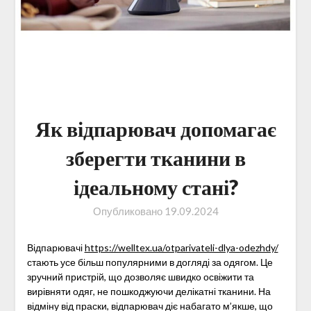
Як відпарювач допомагає
зберегти тканини в
ідеальному стані?
Опубликовано
19.09.2024
Відпарювачі
https://welltex.ua/otparivateli-dlya-odezhdy/
стають усе більш популярними в догляді за одягом. Це
зручний пристрій, що дозволяє швидко освіжити та
вирівняти одяг, не пошкоджуючи делікатні тканини. На
відміну від праски, відпарювач діє набагато м’якше, що