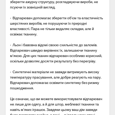
зберегти ажурну структуру, розгладжуючи вироби, не
псуючи їх зовнішній вигляд.
· Відпарювач допомагає зберегти об’єм та еластичність
шерстяних виробів, не порушуючи їх природні
властивості. Пара не тільки видаляє складки, але й
освіжає тканину.
· Льон і бавовна відомі своєю схильністю до заломів.
Відпарювач швидко вирівнює їх, залишаючи тканину
м’якою. Для цих тканин відпарювач особливо корисний,
оскільки дозволяє досягти результату без перегріву.
· Синтетичні матеріали не завжди витримують високу
температуру прасування, але добре реагують на пару.
Відпарювач допомагає освіжити синтетику без ризику
пошкодження.
Це означає, що ви можете використовувати відпарювач
не лише для одягу, а й для штор, меблевої тканини та
навіть м’яких іграшок. Завдяки цьому ваш дім завжди
буде виглядати охайно, а речі — в ідеальному стані.