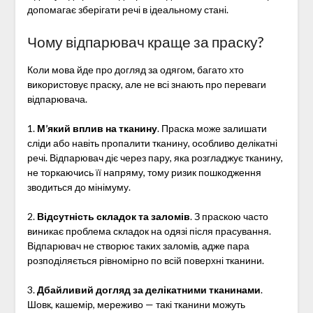
допомагає зберігати речі в ідеальному стані.
Чому відпарювач краще за праску?
Коли мова йде про догляд за одягом, багато хто
використовує праску, але не всі знають про переваги
відпарювача.
1.
М’який вплив на тканину
. Праска може залишати
сліди або навіть пропалити тканину, особливо делікатні
речі. Відпарювач діє через пару, яка розгладжує тканину,
не торкаючись її напряму, тому ризик пошкодження
зводиться до мінімуму.
2.
Відсутність складок та заломів
. З праскою часто
виникає проблема складок на одязі після прасування.
Відпарювач не створює таких заломів, адже пара
розподіляється рівномірно по всій поверхні тканини.
3.
Дбайливий догляд за делікатними тканинами
.
Шовк, кашемір, мереживо — такі тканини можуть