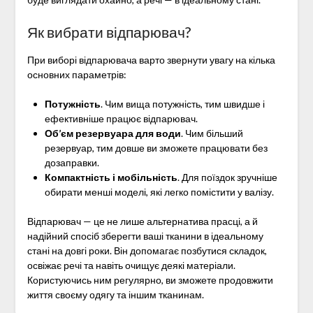
Як вибрати відпарювач?
При виборі відпарювача варто звернути увагу на кілька
основних параметрів:
Потужність
. Чим вища потужність, тим швидше і
ефективніше працює відпарювач.
Об’єм резервуара для води
. Чим більший
резервуар, тим довше ви зможете працювати без
дозаправки.
Компактність і мобільність
. Для поїздок зручніше
обирати менші моделі, які легко помістити у валізу.
Відпарювач — це не лише альтернатива прасці, а й
надійний спосіб зберегти ваші тканини в ідеальному
стані на довгі роки. Він допомагає позбутися складок,
освіжає речі та навіть очищує деякі матеріали.
Користуючись ним регулярно, ви зможете продовжити
життя своєму одягу та іншим тканинам.